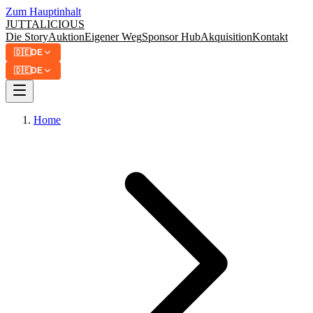
Zum Hauptinhalt
JUTTA
LICIOUS
Die Story
Auktion
Eigener Weg
Sponsor Hub
Akquisition
Kontakt
🇩🇪
DE
🇩🇪
DE
Home