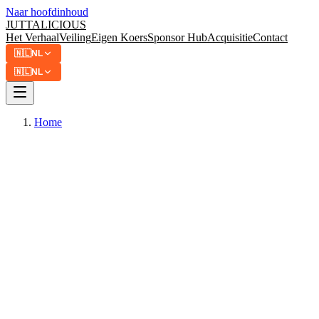
Naar hoofdinhoud
JUTTA
LICIOUS
Het Verhaal
Veiling
Eigen Koers
Sponsor Hub
Acquisitie
Contact
🇳🇱
NL
🇳🇱
NL
Home