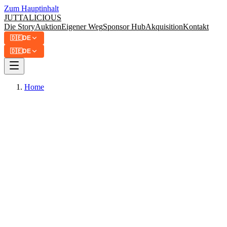
Zum Hauptinhalt
JUTTA
LICIOUS
Die Story
Auktion
Eigener Weg
Sponsor Hub
Akquisition
Kontakt
🇩🇪
DE
🇩🇪
DE
Home