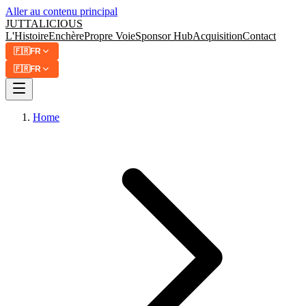
Aller au contenu principal
JUTTA
LICIOUS
L'Histoire
Enchère
Propre Voie
Sponsor Hub
Acquisition
Contact
🇫🇷
FR
🇫🇷
FR
Home