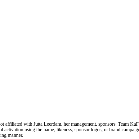
t is not affiliated with Jutta Leerdam, her management, sponsors, Tea
l activation using the name, likeness, sponsor logos, or brand campaigns
cting manner.