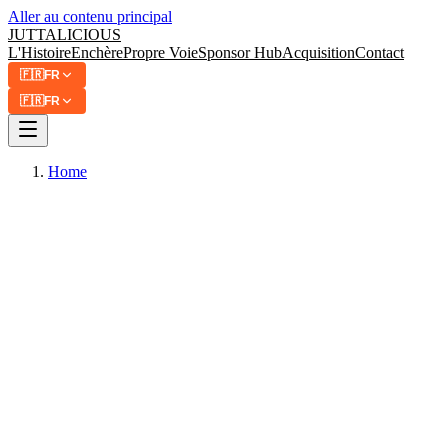
Aller au contenu principal
JUTTA
LICIOUS
L'Histoire
Enchère
Propre Voie
Sponsor Hub
Acquisition
Contact
🇫🇷
FR
🇫🇷
FR
Home